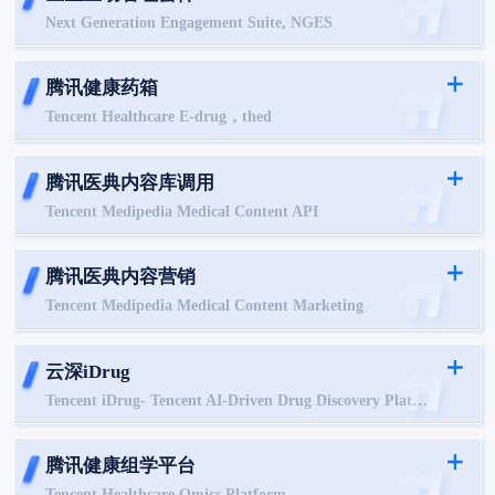
Next Generation Engagement Suite, NGES
腾讯健康药箱
Tencent Healthcare E-drug，thed
腾讯医典内容库调用
Tencent Medipedia Medical Content API
腾讯医典内容营销
Tencent Medipedia Medical Content Marketing
云深iDrug
Tencent iDrug- Tencent AI-Driven Drug Discovery Platform
腾讯健康组学平台
Tencent Healthcare Omics Platform